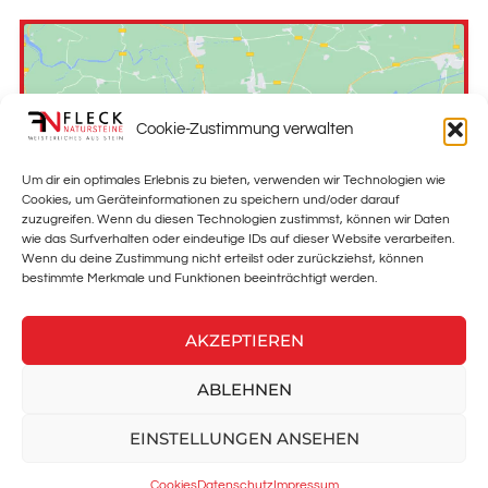
Cookie-Zustimmung verwalten
Klicke hier, um Marketing-Cookies zu
akzeptieren und diesen Inhalt zu
Um dir ein optimales Erlebnis zu bieten, verwenden wir Technologien wie
Cookies, um Geräteinformationen zu speichern und/oder darauf
aktivieren
zuzugreifen. Wenn du diesen Technologien zustimmst, können wir Daten
wie das Surfverhalten oder eindeutige IDs auf dieser Website verarbeiten.
Wenn du deine Zustimmung nicht erteilst oder zurückziehst, können
bestimmte Merkmale und Funktionen beeinträchtigt werden.
AKZEPTIEREN
ABLEHNEN
EINSTELLUNGEN ANSEHEN
Fleck Natursteine GmbH
Telefon: 09341 3240
Cookies
Datenschutz
Impressum